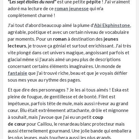
"Les sept étoiles du nord"
est une petite
pépite
! J'ai vraiment
adoré ma lecture de ce
roman jeunesse
qui m'a
complètement charmé !
J'ai tout d'abord beaucoup aimé la plume d'
Abi Ekphinstone
,
agréable, poétique et avec un certain niveau de vocabulaire
par moments. Pour un
roman
à destination des
jeunes
lecteurs
, je trouve ça génial et surtout enrichissant. J'ai très
vite plongé dans cet univers magique, angoissant parfois et
glacial même si j'aurais aimé un peu plus de descriptions
concernant certains éléments imaginaires. Un monde de
fantaisie
que j'ai trouvé riche, beau et que je voyais défiler
sous mes yeux au rythme des pages.
Et que dire des personnages ? Je les ai tous aimés ! Eska est
pleine de fougue, de gentillesse et de bonté. Flint est
impétueux, parfois tête de mule, mais aussi rêveur au grand
cœur. Blu était extrêmement attachante, drôle et mignonne
à souhait, mais j'avoue que j'ai eu un petit
coup
de cœur
pour Caillou, le renardeau blanc protecteur mais
aussi éternellement gourmand. Une jolie bande qui emballera
les plus jeunes, mais touchera aussi les plus grands.