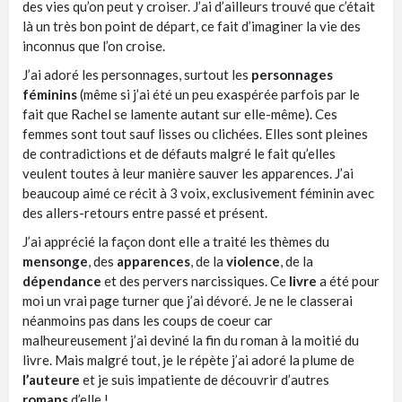
des vies qu’on peut y croiser. J’ai d’ailleurs trouvé que c’était
là un très bon point de départ, ce fait d’imaginer la vie des
inconnus que l’on croise.
J’ai adoré les personnages, surtout les
personnages
féminins
(même si j’ai été un peu exaspérée parfois par le
fait que Rachel se lamente autant sur elle-même). Ces
femmes sont tout sauf lisses ou clichées. Elles sont pleines
de contradictions et de défauts malgré le fait qu’elles
veulent toutes à leur manière sauver les apparences. J’ai
beaucoup aimé ce récit à 3 voix, exclusivement féminin avec
des allers-retours entre passé et présent.
J’ai apprécié la façon dont elle a traité les thèmes du
mensonge
, des
apparences
, de la
violence
, de la
dépendance
et des pervers narcissiques. Ce
livre
a été pour
moi un vrai page turner que j’ai dévoré. Je ne le classerai
néanmoins pas dans les coups de coeur car
malheureusement j’ai deviné la fin du roman à la moitié du
livre. Mais malgré tout, je le répète j’ai adoré la plume de
l’auteure
et je suis impatiente de découvrir d’autres
romans
d’elle !