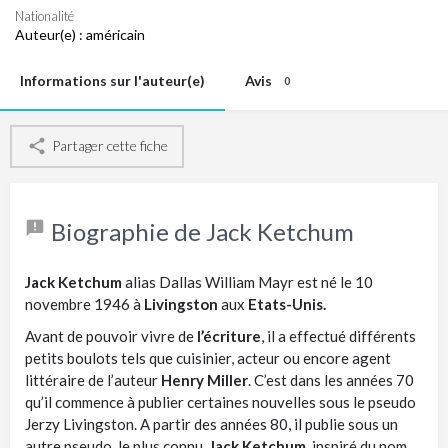
Nationalité
Auteur(e) :
américain
Informations sur l'auteur(e)
Avis
0
Partager cette fiche
Biographie de Jack Ketchum
​Jack Ketchum
alias Dallas William Mayr est né le 10
novembre 1946 à
Livingston
aux
Etats-Unis.
Avant de pouvoir vivre de
l’écriture
, il a effectué différents
petits boulots tels que cuisinier, acteur ou encore agent
littéraire de l’auteur
Henry Miller
. C’est dans les années 70
qu’il commence à publier certaines nouvelles sous le pseudo
Jerzy Livingston. A partir des années 80, il publie sous un
autre pseudo, le plus connu,
Jack Ketchum
, inspiré du nom