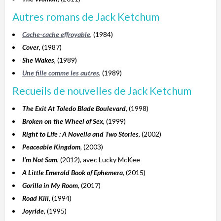
Autres romans de Jack Ketchum
Cache-cache effroyable
, (1984)
Cover
, (1987)
She Wakes
, (1989)
Une fille comme les autres
, (1989)
Recueils de nouvelles de Jack Ketchum
The Exit At Toledo Blade Boulevard
, (1998)
Broken on the Wheel of Sex
, (1999)
Right to Life : A Novella and Two Stories
, (2002)
Peaceable Kingdom
, (2003)
I’m Not Sam
, (2012), avec Lucky McKee
A Little Emerald Book of Ephemera
, (2015)
Gorilla in My Room
, (2017)
Road Kill
, (1994)
Joyride
, (1995)