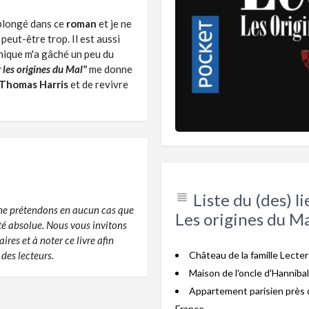
 plongé dans ce
roman
et je ne
peut-être trop. Il est aussi
hique m'a gâché un peu du
 les origines du Mal"
me donne
Thomas Harris
et de revivre
Liste du (des) l
s ne prétendons en aucun cas que
Les origines du M
ité absolue. Nous vous invitons
res et à noter ce livre afin
des lecteurs.
Château de la famille Lecter
Maison de l'oncle d'Hanniba
Appartement parisien près de
France