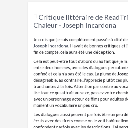
Critique littéraire de ReadTr
Chaleur - Joseph Incardona
Je crois que je suis complètement passée à côté d
Joseph Incardona
. Il avait de bonnes critiques et
fin de compte, cela aura été une
déception
.
Cela est peut-être tout d'abord dû au fait que je m'
entre deux hommes, avec des dialogues percutants
confiné et cela n'a pas été le cas. La plume de
Josep
désagréable, au contraire. J'apprécie plutôt ces p
tranchantes à la fois. Attention par contre au voca
lire tout ce qui attrait au sexe, passez votre chem
avec un personnage acteur de films pour adultes d
moment un vocabulaire un peu cru.
Les dialogues aussi peuvent parfois être un peu dé
écrits avec des tirets comme on le voit habituelleme
confondent parfois avec les descriptions. J'ai per