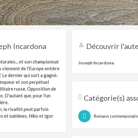
Partager cette fiche
Laisser un avis sur ce livre
seph Incardona
Découvrir l'aute
lpturales... et son championnat
Joseph Incardona
 viennent de l'Europe entière
 Le dernier qui sort a gagné.
ainqueur et son perpétuel
militaire russe. Opposition de
e. D'autant que, pour l'un
Catégorie(s) asso
ière.
, la rivalité peut parfois
s et sublimes, Niko et Igor
Romans contemporain