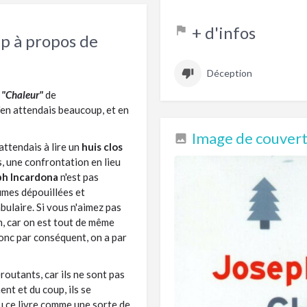
+ d'infos
ip à propos de
Déception
e
"Chaleur"
de
 j'en attendais beaucoup, et en
Image de couvertu
attendais à lire un
huis clos
, une confrontation en lieu
h Incardona
n'est pas
lumes dépouillées et
bulaire. Si vous n'aimez pas
in, car on est tout de même
onc par conséquent, on a par
routants, car ils ne sont pas
nt et du coup, ils se
çu ce livre comme une sorte de