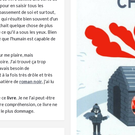
pour en saisir tous les
épassement de soi et surtout,
é
qui résulte bien souvent d'un
chait quelque chose de plus
 ce qu'il a sous les yeux. Bien
é que l'humain est capable de
r me plaire, mais
ire. J'ai trouvé ça trop
avais besoin de
 à la fois très drôle et très
 matière de
roman noir
, j'ai lu
é ce
livre
. Je ne l'ai peut-être
re compréhension, ce livre ne
a le plus dommage.