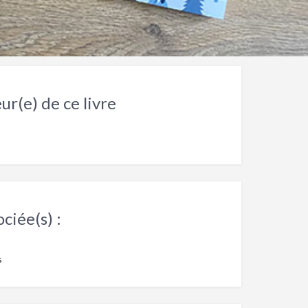
ur(e) de ce livre
ciée(s) :
s