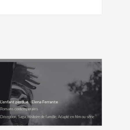
L'enfant perdue - Elena Ferrante
Romans contemporains
Déception, Saga, Histoire de famille, Adapté en film ou série