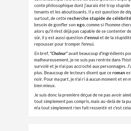
conte philosophique dont j'aurais été trop stupide 
tenants et les aboutissants. Il y est question de d
surtout, de cette
recherche stupide de célébrit
besoin de gonfler son
ego
, comme si l'homme cher
alors qu'il n'est déjà pas capable de se contenter de
sûr, il y est aussi question d'
ennui
et de la stupidit
repousser pour tromper l'ennui.
En bref,
"Chaleur"
avait beaucoup d'ingrédients pou
malheureusement, je ne suis pas rentrée dans l'histo
survolé et je n'ai pas accroché aux personnages. J'
plus. Beaucoup de lecteurs disent que ce
roman
est
noir. Pour ma part, je n'ai ri à aucun moment et en
bien mieux.
Je suis donc la première déçue de ne pas avoir aim
tout simplement pas compris, mais au-delà de la pu
m'a tout simplement rien fait ressentir et c'est cel