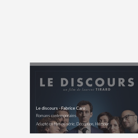
Le discours - Fabrice Caro
Romans contemporains
Adapté en film ou série, Déception, Humour